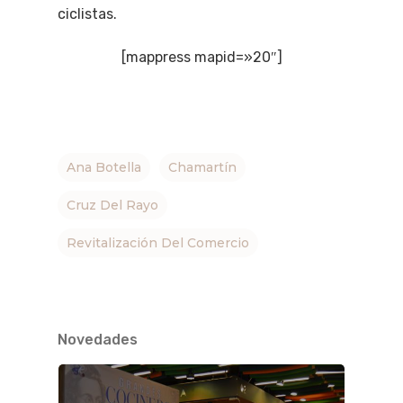
ciclistas.
[mappress mapid=»20″]
Ana Botella
Chamartín
Cruz Del Rayo
Revitalización Del Comercio
Novedades