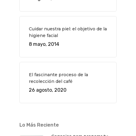
Cuidar nuestra piel: el objetivo de la
higiene facial
8 mayo, 2014
El fascinante proceso de la
recolección del café
QUÉ HACER
26 agosto, 2020
Planes
GASTRO
Museos Y Exposicion
Restaurantes
VIAJES
Teatro
Rutas Por Madrid
BEAUTY
Lo Más Reciente
Novedades
Bares Y Cafés
CONTACTO