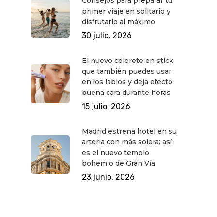
Consejos para preparar tu
Cine
Gourmet
primer viaje en solitario y
disfrutarlo al máximo
Música
Gastro
30 julio, 2026
El nuevo colorete en stick
que también puedes usar
en los labios y deja efecto
buena cara durante horas
15 julio, 2026
Madrid estrena hotel en su
arteria con más solera: así
es el nuevo templo
bohemio de Gran Vía
23 junio, 2026