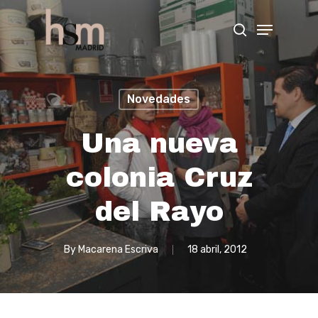
Hit enter to search or ESC to close
Novedades
Una nueva
colonia Cruz
del Rayo
By
Macarena Escriva
18 abril, 2012