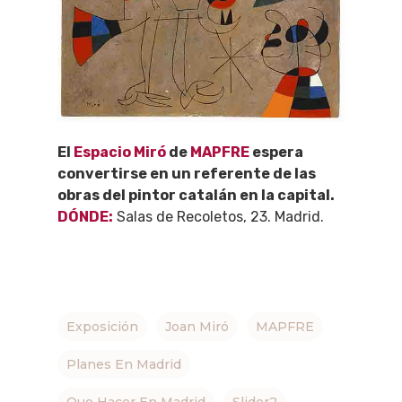
El
Espacio Miró
de
MAPFRE
espera
convertirse en un referente de las
obras del pintor catalán en la capital.
DÓNDE:
Salas de Recoletos, 23. Madrid.
Exposición
Joan Miró
MAPFRE
Planes En Madrid
Que Hacer En Madrid
Slider2