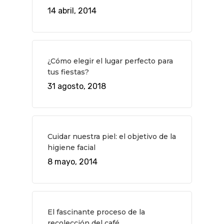
14 abril, 2014
¿Cómo elegir el lugar perfecto para
tus fiestas?
31 agosto, 2018
QUÉ HACER
Cuidar nuestra piel: el objetivo de la
higiene facial
Planes
GASTRO
8 mayo, 2014
Museos Y Exposicion
Restaurantes
VIAJES
Teatro
Rutas Por Madrid
BEAUTY
Novedades
Bares Y Cafés
CONTACTO
El fascinante proceso de la
Cine
Gourmet
recolección del café