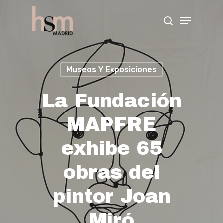
Hit enter to search or ESC to close
Museos Y Exposiciones
La Fundación
MAPFRE
exhibe 65
obras del
pintor Joan
Miró