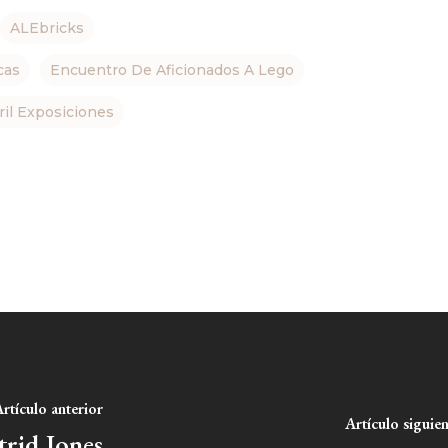
ALEbricks
cas
Encuentro De Aficionados A Lego
ril Exposiciones
rtículo anterior
Artículo siguie
trid Jones