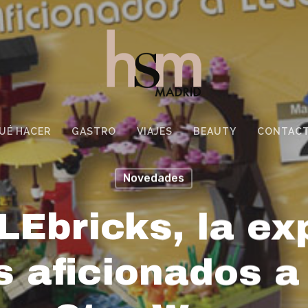
UÉ HACER
GASTRO
VIAJES
BEAUTY
CONTAC
Novedades
LEbricks, la ex
s aficionados 