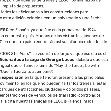
e sí, porque además de trenes y LEGO, los miembros de
l repleto de propuestas.
todos los aficionados a las construcciones pero
e esta edición coincide con un aniversario y una fecha
 LEGO
en España, ya que fue en la primavera de 1974
na en nuestro país. Muchos de los visitantes, jóvenes de
 en nuestro país, recordarán así su infancia rodeados de
LEGO® Star Wars™ se vestirán de largo ya que ese día es el
aficionados a la saga de George Lucas
, debido a que esa
i igual que el famoso lema de “May the force… be with
 “Que la fuerza te acompañe”.
 exposición
en la que tendrán presencia las principales
vimiento, en los que no pueden faltar los trenes al estar
 parques de atracciones, ciudades y coloridos paisajes.
mostraciones de vehículos de trial radio-controlados
a la cita nuestras amigas de LEGO® Friends, ni los