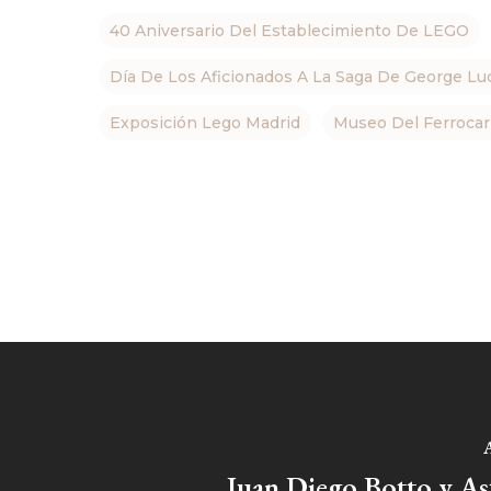
40 Aniversario Del Establecimiento De LEGO
Día De Los Aficionados A La Saga De George Lu
Exposición Lego Madrid
Museo Del Ferrocar
A
Juan Diego Botto y As