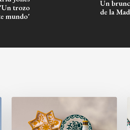
Un brunc
 'Un trozo
de la Mad
ste mundo'