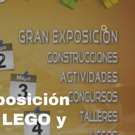
TO
posición
a LEGO y