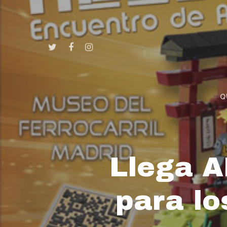
Q
Llega A
para lo