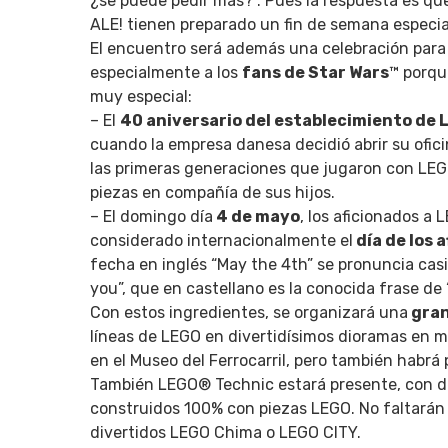
¿se puede pedir más?”. Pues la respuesta es qu
ALE! tienen preparado un fin de semana especia
El encuentro será además una celebración para 
especialmente a los
fans de Star Wars
™ porqu
muy especial:
– El
40 aniversario del establecimiento de
cuando la empresa danesa decidió abrir su ofici
las primeras generaciones que jugaron con LEGO
piezas en compañía de sus hijos.
– El domingo día
4 de mayo
, los aficionados a 
considerado internacionalmente el
día de los 
fecha en inglés “May the 4th” se pronuncia cas
you”, que en castellano es la conocida frase de
Con estos ingredientes, se organizará una
gran
líneas de LEGO en divertidísimos dioramas en mo
en el Museo del Ferrocarril, pero también habrá
También LEGO® Technic estará presente, con de
construidos 100% con piezas LEGO. No faltarán 
divertidos LEGO Chima o LEGO CITY.