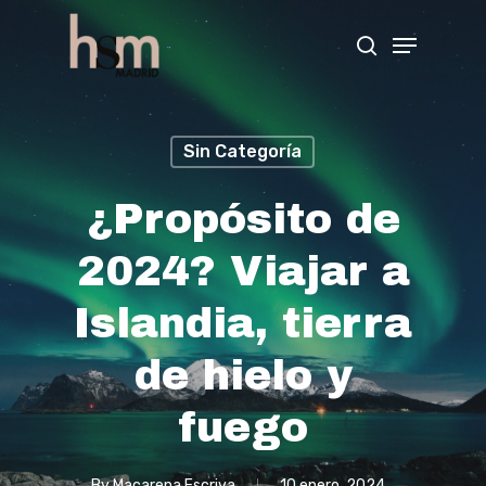
Hit enter to search or ESC to close
Sin Categoría
¿Propósito de
2024? Viajar a
Islandia, tierra
de hielo y
fuego
By
Macarena Escriva
10 enero, 2024