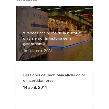
Planes
GASTRO
Museos Y Exposicion
Restaurantes
VIAJES
Teatro
Rutas Por Madrid
BEAUTY
Novedades
Bares Y Cafés
CONTACTO
'Grandes cocineros de la historia',
un viaje por la historia de la
Cine
Gourmet
gastronomía
Música
Gastro
16 febrero, 2015
Las flores de Bach para aliviar dolor
o incertidumbres
14 abril, 2014