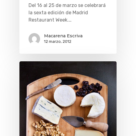
Del 16 al 25 de marzo se celebrará
la sexta edición de Madrid
Restaurant Week.…
Macarena Escriva
12 marzo, 2012
QUÉ HACER
Planes
GASTRO
Museos Y Exposicion
Restaurantes
VIAJES
Teatro
Rutas Por Madrid
BEAUTY
Novedades
Bares Y Cafés
CONTACTO
Cine
Gourmet