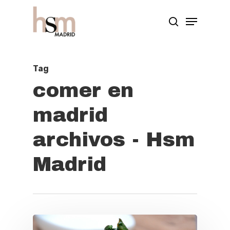
Hit enter to search or ESC to close
Tag
comer en
madrid
archivos - Hsm
Madrid