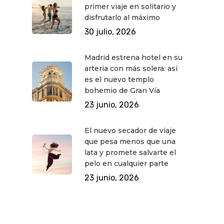
primer viaje en solitario y
disfrutarlo al máximo
30 julio, 2026
Madrid estrena hotel en su
arteria con más solera: así
es el nuevo templo
bohemio de Gran Vía
23 junio, 2026
El nuevo secador de viaje
que pesa menos que una
lata y promete salvarte el
pelo en cualquier parte
QUÉ HACER
23 junio, 2026
Planes
GASTRO
Museos Y Exposicion
Restaurantes
VIAJES