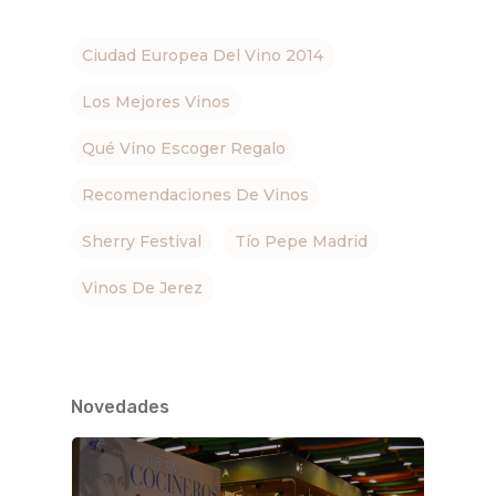
Ciudad Europea Del Vino 2014
Los Mejores Vinos
Qué Vino Escoger Regalo
Recomendaciones De Vinos
Sherry Festival
Tío Pepe Madrid
Vinos De Jerez
Novedades