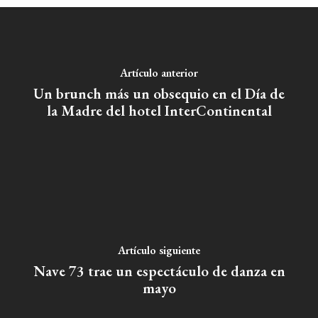
Teatro
Rutas Por Madrid
BEAUTY
Novedades
Bares Y Cafés
CONTACTO
Cine
Gourmet
Artículo anterior
Música
Gastro
Un brunch más un obsequio en el Día de
la Madre del hotel InterContinental
Artículo siguiente
Nave 73 trae un espectáculo de danza en
mayo