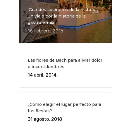
'Grandes cocineros de la historia',
un viaje por la historia de la
gastronomía
16 febrero, 2015
Las flores de Bach para aliviar dolor
o incertidumbres
QUÉ HACER
14 abril, 2014
Planes
GASTRO
Museos Y Exposicion
Restaurantes
VIAJES
¿Cómo elegir el lugar perfecto para
Teatro
Rutas Por Madrid
BEAUTY
tus fiestas?
Novedades
Bares Y Cafés
CONTACTO
31 agosto, 2018
Cine
Gourmet