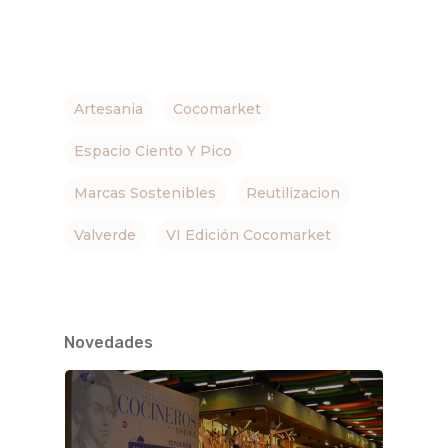
Artesania
Cocomarket
Espacio Ciento Y Pico
Marcas Sostenibles
Reutilizacion
Valverde
VI Edición Cocomarket
Novedades