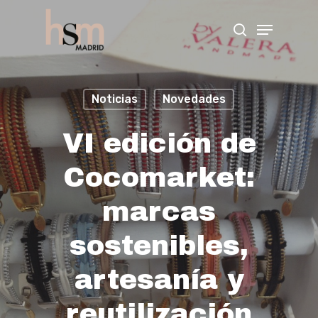
Hit enter to search or ESC to close
Noticias
Novedades
VI edición de
Cocomarket:
marcas
sostenibles,
artesanía y
reutilización