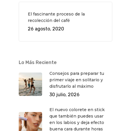
El fascinante proceso de la
recolección del café
26 agosto, 2020
QUÉ HACER
Planes
GASTRO
Lo Más Reciente
Museos Y Exposicion
Restaurantes
VIAJES
Consejos para preparar tu
primer viaje en solitario y
Teatro
Rutas Por Madrid
BEAUTY
disfrutarlo al máximo
Novedades
Bares Y Cafés
CONTACTO
30 julio, 2026
Cine
Gourmet
El nuevo colorete en stick
Música
Gastro
que también puedes usar
en los labios y deja efecto
buena cara durante horas