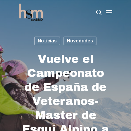
Hit enter to search or ESC to close
Noticias
Novedades
Vuelve el
Campeonato
de España de
Veteranos-
Master de
Esquí Alpino a