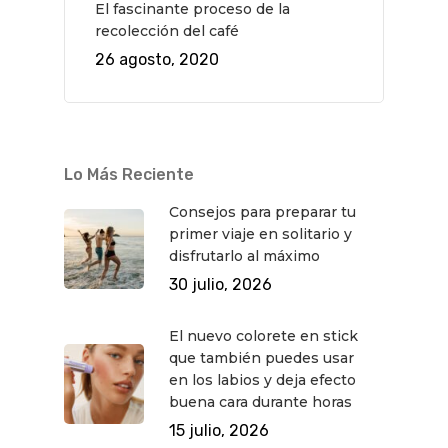
El fascinante proceso de la
recolección del café
Teatro
Rutas Por Madrid
BEAUTY
26 agosto, 2020
Novedades
Bares Y Cafés
CONTACTO
Cine
Gourmet
Música
Gastro
Lo Más Reciente
Consejos para preparar tu
primer viaje en solitario y
disfrutarlo al máximo
30 julio, 2026
El nuevo colorete en stick
que también puedes usar
en los labios y deja efecto
buena cara durante horas
15 julio, 2026