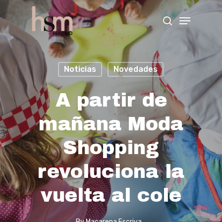
Hit enter to search or ESC to close
Noticias
Novedades
A partir de
mañana Moda
Shopping
revoluciona la
vuelta al cole
By
Macarena Escriva