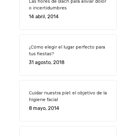
Las flores de Bach para aliviar dolor
o incertidumbres
14 abril, 2014
¿Cómo elegir el lugar perfecto para
tus fiestas?
31 agosto, 2018
Cuidar nuestra piel: el objetivo de la
higiene facial
8 mayo, 2014
QUÉ HACER
Planes
GASTRO
Museos Y Exposicion
Restaurantes
VIAJES