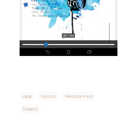
App
Kiosco
Revista Hsm
Slider2