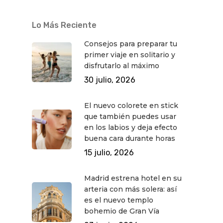
QUÉ HACER
Planes
GASTRO
Lo Más Reciente
Museos Y Exposicion
Restaurantes
VIAJES
Consejos para preparar tu
primer viaje en solitario y
Teatro
Rutas Por Madrid
BEAUTY
disfrutarlo al máximo
Novedades
Bares Y Cafés
CONTACTO
30 julio, 2026
Cine
Gourmet
El nuevo colorete en stick
Música
Gastro
que también puedes usar
en los labios y deja efecto
buena cara durante horas
15 julio, 2026
Madrid estrena hotel en su
arteria con más solera: así
es el nuevo templo
bohemio de Gran Vía