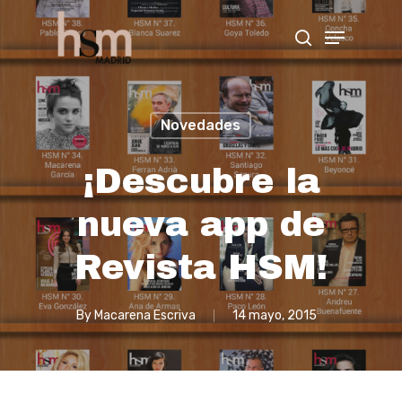
Hit enter to search or ESC to close
Novedades
¡Descubre la
nueva app de
Revista HSM!
By
Macarena Escriva
14 mayo, 2015