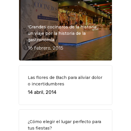
Museos Y Exposicion
Restaurantes
VIAJES
Teatro
Rutas Por Madrid
BEAUTY
Novedades
Bares Y Cafés
CONTACTO
'Grandes cocineros de la historia',
Cine
Gourmet
un viaje por la historia de la
gastronomía
Música
Gastro
16 febrero, 2015
Las flores de Bach para aliviar dolor
o incertidumbres
14 abril, 2014
¿Cómo elegir el lugar perfecto para
tus fiestas?