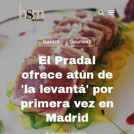
Hit enter to search or ESC to close
Gastro
Gourmet
El Pradal
ofrece atún de
'la levantá' por
primera vez en
Madrid
By
Macarena Escriva