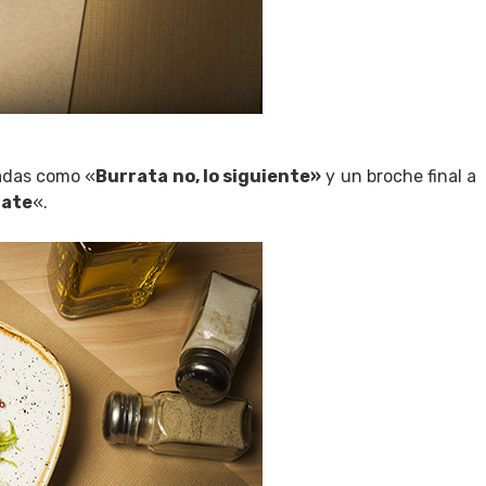
ladas como «
Burrata no, lo siguiente»
y un broche final a
late
«.