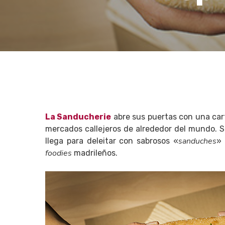
La Sanducherie
abre sus puertas con una cart
mercados callejeros de alrededor del mundo. S
sanduches
llega para deleitar con sabrosos «
» 
foodies
madrileños.
Hit enter to search or ESC to close