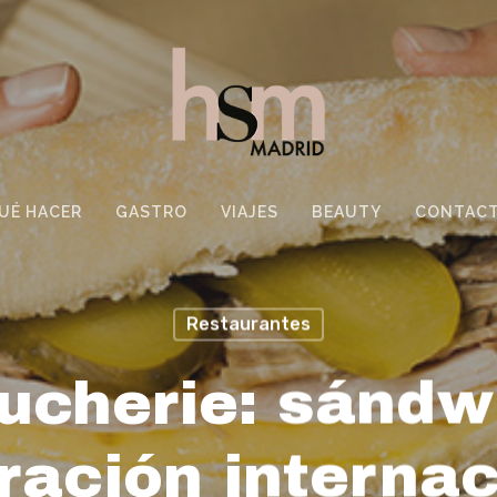
UÉ HACER
GASTRO
VIAJES
BEAUTY
CONTAC
Restaurantes
ucherie: sándw
iración internac