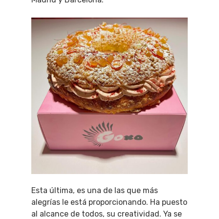
QUÉ HACER
Planes
GASTRO
Esta última, es una de las que más
Museos Y Exposicion
Restaurantes
VIAJES
alegrías le está proporcionando. Ha puesto
al alcance de todos, su creatividad. Ya se
Teatro
Rutas Por Madrid
BEAUTY