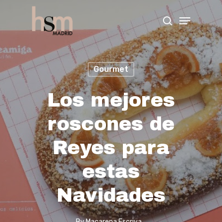
Hit enter to search or ESC to close
Gourmet
Los mejores
roscones de
Reyes para
estas
Navidades
By
Macarena Escriva