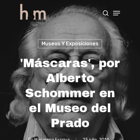
Hit enter to search or ESC to close
Museos Y Exposiciones
'Máscaras', por
Alberto
Schommer en
el Museo del
Prado
By
Macarena Escriva
25 julio, 2014