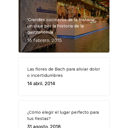
QUÉ HACER
'Grandes cocineros de la historia',
Planes
GASTRO
un viaje por la historia de la
gastronomía
Museos Y Exposicion
Restaurantes
VIAJES
16 febrero, 2015
Teatro
Rutas Por Madrid
BEAUTY
Novedades
Bares Y Cafés
CONTACTO
Cine
Gourmet
Las flores de Bach para aliviar dolor
Música
Gastro
o incertidumbres
14 abril, 2014
¿Cómo elegir el lugar perfecto para
tus fiestas?
31 agosto, 2018