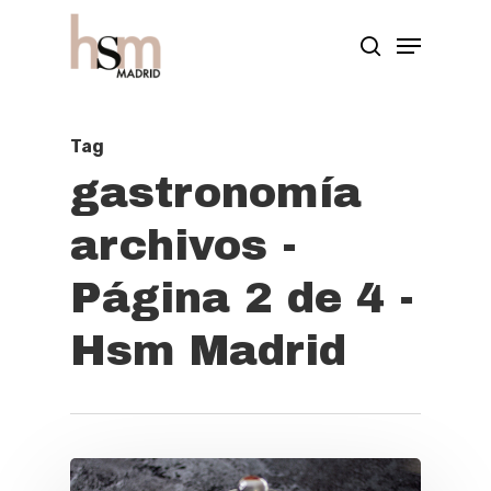
Hit enter to search or ESC to close
Tag
gastronomía
archivos -
Página 2 de 4 -
Hsm Madrid