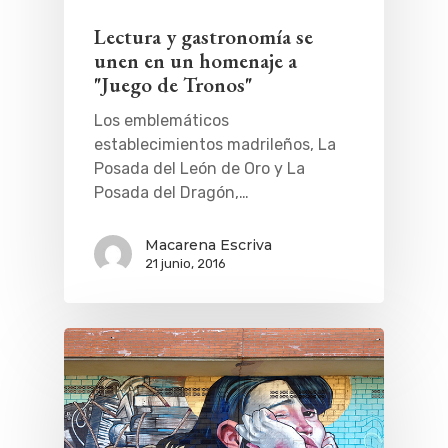
Planes
GASTRO
Lectura y gastronomía se
Museos Y Exposicion
Restaurantes
VIAJES
unen en un homenaje a
Teatro
Rutas Por Madrid
BEAUTY
"Juego de Tronos"
Novedades
Bares Y Cafés
CONTACTO
Los emblemáticos
Cine
Gourmet
establecimientos madrileños, La
Posada del León de Oro y La
Música
Gastro
Posada del Dragón,…
Macarena Escriva
21 junio, 2016