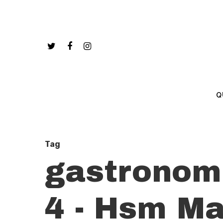
Q
Tag
gastronomí
4 - Hsm Ma