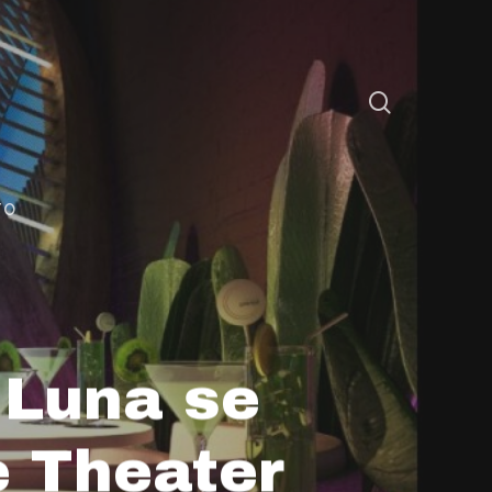
TO
s Luna se
 Theater