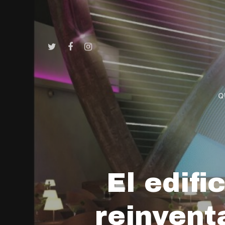
Q
El edifi
reinven