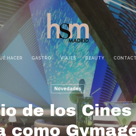
UÉ HACER
GASTRO
VIAJES
BEAUTY
CONTAC
Novedades
cio de los Cine
ta como Gymage