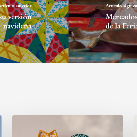
rtículo anterior
Artículo siguie
su versión
Mercados
navideña
de la Fer