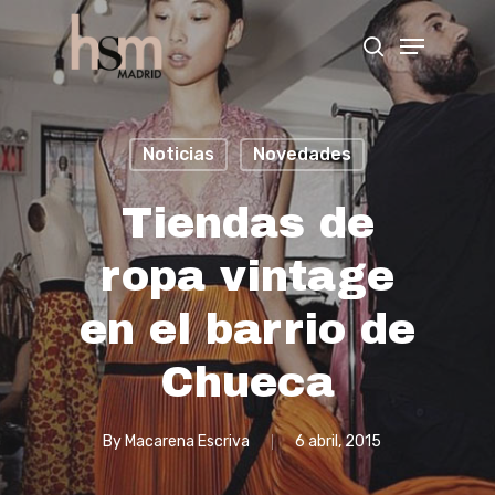
Hit enter to search or ESC to close
Noticias
Novedades
Tiendas de
ropa vintage
en el barrio de
Chueca
By
Macarena Escriva
6 abril, 2015