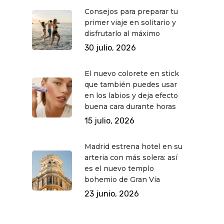
Consejos para preparar tu
QUÉ HACER
primer viaje en solitario y
disfrutarlo al máximo
Planes
GASTRO
30 julio, 2026
Museos Y Exposicion
Restaurantes
VIAJES
El nuevo colorete en stick
Teatro
Rutas Por Madrid
BEAUTY
que también puedes usar
Novedades
Bares Y Cafés
CONTACTO
en los labios y deja efecto
buena cara durante horas
Cine
Gourmet
15 julio, 2026
Música
Gastro
Madrid estrena hotel en su
arteria con más solera: así
es el nuevo templo
bohemio de Gran Vía
23 junio, 2026